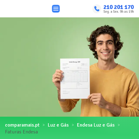
210 201 170
Seg. a Sex. 9h as 19h
comparamais.pt
Luz e Gás
Endesa Luz e Gás
Faturas Endesa