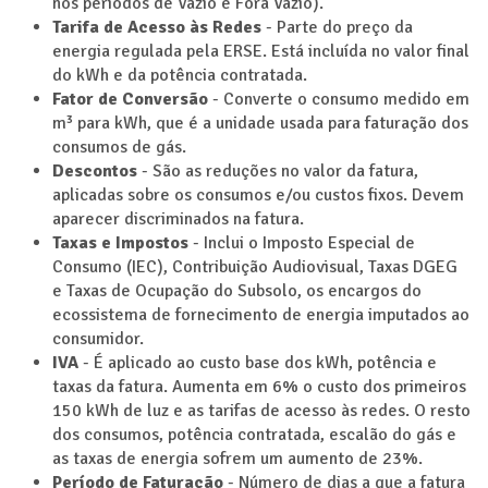
nos períodos de Vazio e Fora Vazio).
Tarifa de Acesso às Redes
- Parte do preço da
energia regulada pela ERSE. Está incluída no valor final
do kWh e da potência contratada.
Fator de Conversão
- Converte o consumo medido em
m³ para kWh, que é a unidade usada para faturação dos
consumos de gás.
Descontos
- São as reduções no valor da fatura,
aplicadas sobre os consumos e/ou custos fixos. Devem
aparecer discriminados na fatura.
Taxas e Impostos
- Inclui o Imposto Especial de
Consumo (IEC), Contribuição Audiovisual, Taxas DGEG
e Taxas de Ocupação do Subsolo, os encargos do
ecossistema de fornecimento de energia imputados ao
consumidor.
IVA
- É aplicado ao custo base dos kWh, potência e
taxas da fatura. Aumenta em 6% o custo dos primeiros
150 kWh de luz e as tarifas de acesso às redes. O resto
dos consumos, potência contratada, escalão do gás e
as taxas de energia sofrem um aumento de 23%.
Período de Faturação
- Número de dias a que a fatura